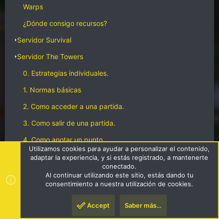
Warps
¿Dónde consigo recursos?
Servidor Survival
Servidor The Towers
0. Estrategias individuales.
1. Normas básicas
2. Como acceder a una partida.
3. Como salir de una partida.
4. Como anotar un punto.
Utilizamos cookies para ayudar a personalizar el contenido,
5. Como empezar una partida.
adaptar la experiencia, y si estás registrado, a mantenerte
conectado.
6. Como defender tu base.
Al continuar utilizando este sitio, estás dando tu
consentimiento a nuestra utilización de cookies.
7. Seleccionar kits para partida
Accept
Saber más…
8. Mapas de The Towers
Arriba
Pie