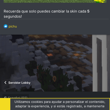
Recuerda que solo puedes cambiar la skin cada
5
segundos!
R
pichu
e
a
c
c
i
o
n
e
s
:
Servidor Lobby
Español (ES)
Utilizamos cookies para ayudar a personalizar el contenido,
Términos y reglas
Política de privacidad
Ayuda
R
adaptar la experiencia, y si estás registrado, a mantenerte
S