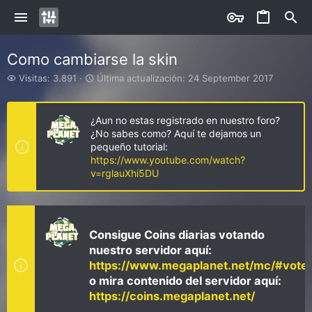
Como cambiarse la skin
V
Ú
Visitas: 3.891
Última actualización:
24 September 2017
i
l
s
t
i
i
¿Aun no estas registrado en nuestro foro?
t
m
¿No sabes como? Aquí te dejamos un
a
a
pequeño tutorial:
s
a
https://www.youtube.com/watch?
c
v=rglauXhi5DU
t
u
a
l
i
Consigue Coins diarias votando
z
nuestro servidor aquí:
a
https://www.megaplanet.net/mc/#vote
c
i
o mira contenido del servidor aquí:
ó
https://coins.megaplanet.net/
n