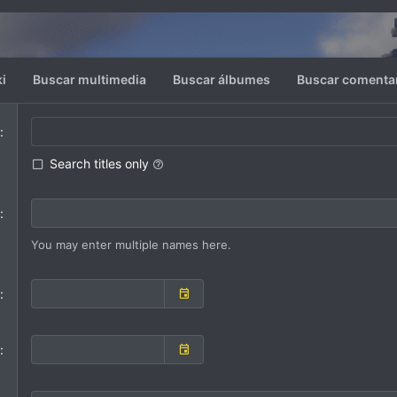
i
Buscar multimedia
Buscar álbumes
Buscar comentar
Search titles only
You may enter multiple names here.