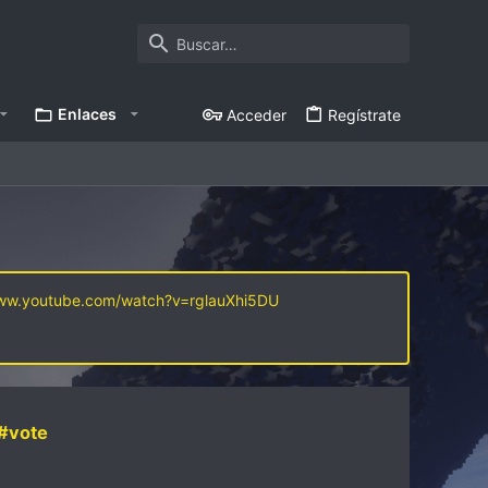
Enlaces
Acceder
Regístrate
www.youtube.com/watch?v=rglauXhi5DU
#vote