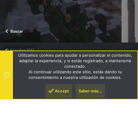
Buscar
Español (ES)
Utilizamos cookies para ayudar a personalizar el contenido,
Términos y reglas
Política de privacidad
Ayuda
R
adaptar la experiencia, y si estás registrado, a mantenerte
S
conectado.
S
Al continuar utilizando este sitio, estás dando tu
®
Community platform by XenForo
© 2010-2024 XenForo Ltd.
|
consentimiento a nuestra utilización de cookies.
Style by ThemeHouse
Accept
Saber más…
Arriba
Pie