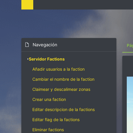
i
z
a
c
i
ó
n
Navegación
Pá
Servidor Factions
Añadir usuarios a la faction
Cambiar el nombre de la faction
Claimear y descalimear zonas
Crear una faction
Editar descripcion de la factions
Editar flag de la factions
Eliminar factions