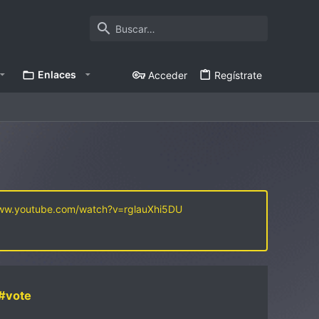
Enlaces
Acceder
Regístrate
www.youtube.com/watch?v=rglauXhi5DU
#vote