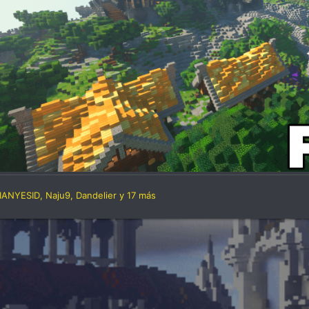
R
IANYESID
,
Naju9
,
Dandelier
y 17 más
e
a
c
c
i
o
n
e
s