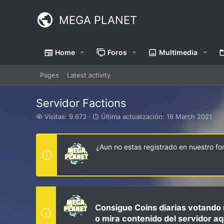
MEGA PLANET
Home
Foros
Multimedia
Pages
Latest activity
Servidor Factions
V
Ú
Visitas: 9.673
Última actualización:
16 March 2021
i
l
s
t
i
i
¿Aun no estas registrado en nuestro f
t
m
a
a
s
a
c
t
u
a
Consigue Coins diarias votando 
l
o mira contenido del servidor aq