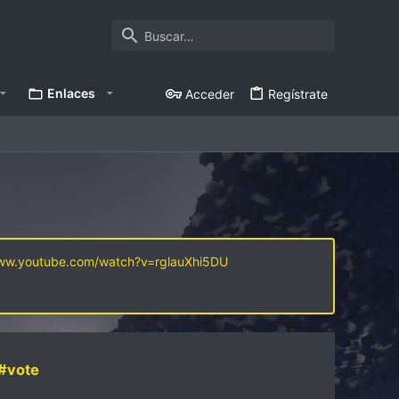
Enlaces
Acceder
Regístrate
www.youtube.com/watch?v=rglauXhi5DU
#vote