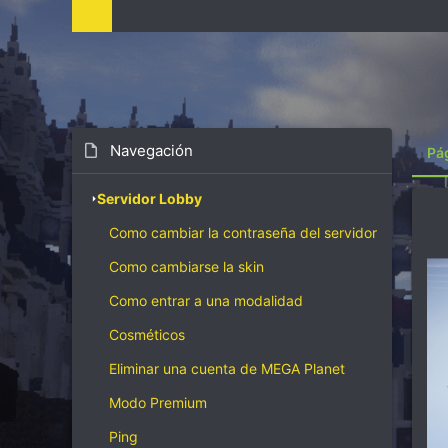
i
z
a
c
i
ó
n
Navegación
Pá
Servidor Lobby
Como cambiar la contraseña del servidor
Como cambiarse la skin
Como entrar a una modalidad
Cosméticos
Eliminar una cuenta de MEGA Planet
Modo Premium
Ping