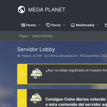
MEGA PLANET
Home
Foros
Multimedia
Pages
Latest activity
Servidor Lobby
V
Ú
Visitas: 4.249
Última actualización:
18 September 202
i
l
s
t
i
i
¿Aun no estas registrado en nuestro f
t
m
a
a
s
a
c
t
u
a
Consigue Coins diarias votando 
l
o mira contenido del servidor aq