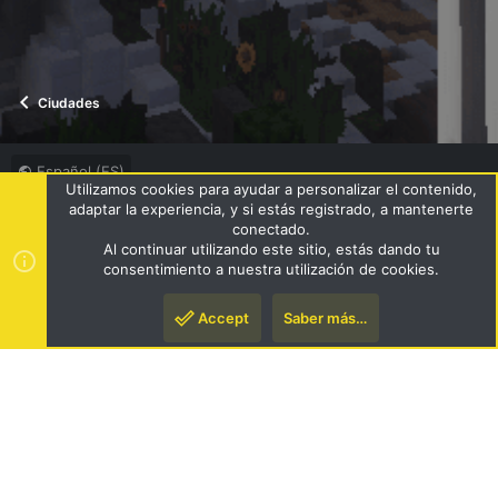
Ciudades
Español (ES)
Utilizamos cookies para ayudar a personalizar el contenido,
Términos y reglas
Política de privacidad
Ayuda
R
adaptar la experiencia, y si estás registrado, a mantenerte
S
conectado.
S
Al continuar utilizando este sitio, estás dando tu
®
Community platform by XenForo
© 2010-2024 XenForo Ltd.
|
consentimiento a nuestra utilización de cookies.
Style by ThemeHouse
Accept
Saber más…
Arriba
Pie