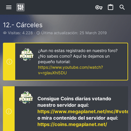
12.- Cárceles
V
Ú
Visitas: 4.228
Última actualización:
25 March 2019
i
l
s
t
i
i
¿Aun no estas registrado en nuestro foro?
t
m
¿No sabes como? Aquí te dejamos un
a
a
pequeño tutorial:
s
a
https://www.youtube.com/watch?
c
v=rglauXhi5DU
t
u
a
l
i
Consigue Coins diarias votando
z
nuestro servidor aquí:
a
https://www.megaplanet.net/mc/#vote
c
i
o mira contenido del servidor aquí:
ó
https://coins.megaplanet.net/
n