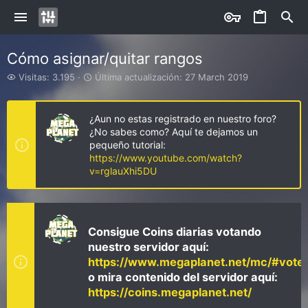
Cómo asignar/quitar rangos
V
Ú
Visitas: 3.195
Última actualización:
27 March 2019
i
l
s
t
i
i
¿Aun no estas registrado en nuestro foro?
t
m
¿No sabes como? Aquí te dejamos un
a
a
pequeño tutorial:
s
a
https://www.youtube.com/watch?
c
v=rglauXhi5DU
t
u
a
l
i
Consigue Coins diarias votando
z
nuestro servidor aquí:
a
https://www.megaplanet.net/mc/#vote
c
i
o mira contenido del servidor aquí:
ó
https://coins.megaplanet.net/
n