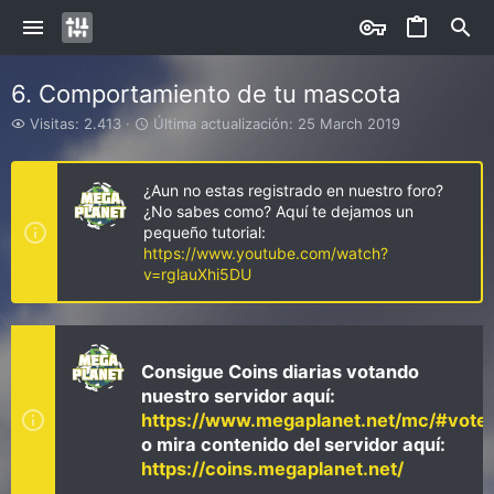
6. Comportamiento de tu mascota
V
Ú
Visitas: 2.413
Última actualización:
25 March 2019
i
l
s
t
i
i
¿Aun no estas registrado en nuestro foro?
t
m
¿No sabes como? Aquí te dejamos un
a
a
pequeño tutorial:
s
a
https://www.youtube.com/watch?
c
v=rglauXhi5DU
t
u
a
l
i
Consigue Coins diarias votando
z
nuestro servidor aquí:
a
https://www.megaplanet.net/mc/#vote
c
i
o mira contenido del servidor aquí:
ó
https://coins.megaplanet.net/
n