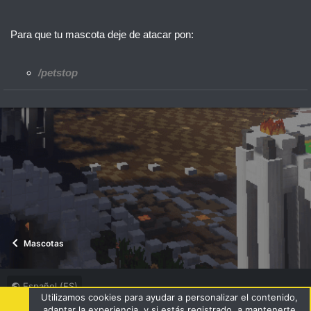
Para que tu mascota deje de atacar pon:
/petstop
Mascotas
Español (ES)
Utilizamos cookies para ayudar a personalizar el contenido,
Términos y reglas
Política de privacidad
Ayuda
R
adaptar la experiencia, y si estás registrado, a mantenerte