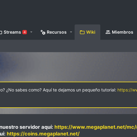
Streams
Recursos
Wiki
Miembros
4
oro? ¿No sabes como? Aquí te dejamos un pequeño tutorial:
https://
nuestro servidor aquí:
https://www.megaplanet.net/mc/
uí:
https://coins.megaplanet.net/