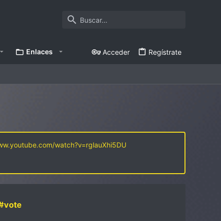
Enlaces
Acceder
Regístrate
www.youtube.com/watch?v=rglauXhi5DU
#vote