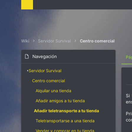
i
z
a
c
i
ó
n
Wiki
Servidor Survival
Centro comercial
Navegación
Pá
Servidor Survival
Centro comercial
Alquilar una tienda
Si
Añadir amigos a tu tienda
en
Añadir teletransporte a tu tienda
Pr
co
Teletransportarse a una tienda
Vender y comprar en tu tienda