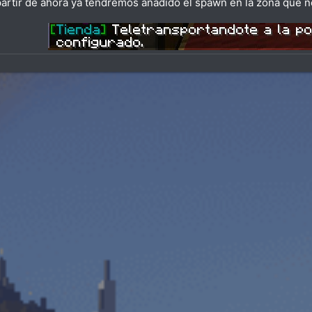
partir de ahora ya tendremos añadido el spawn en la zona que 