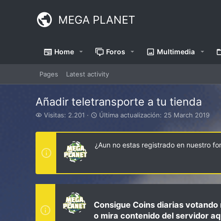
MEGA PLANET
Home
Foros
Multimedia
Pages
Latest activity
Añadir teletransporte a tu tienda
V
Ú
Visitas: 2.201
Última actualización:
25 March 2019
i
l
s
t
i
i
¿Aun no estas registrado en nuestro f
t
m
a
a
s
a
c
t
u
a
Consigue Coins diarias votando 
l
o mira contenido del servidor aq