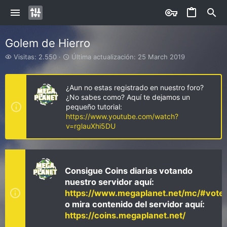
Golem de Hierro
V
Ú
Visitas: 2.550
Última actualización:
25 March 2019
i
l
s
t
i
i
¿Aun no estas registrado en nuestro foro?
t
m
¿No sabes como? Aquí te dejamos un
a
a
pequeño tutorial:
s
a
https://www.youtube.com/watch?
c
v=rglauXhi5DU
t
u
a
l
i
Consigue Coins diarias votando
z
nuestro servidor aquí:
a
https://www.megaplanet.net/mc/#vote
c
i
o mira contenido del servidor aquí:
ó
https://coins.megaplanet.net/
n