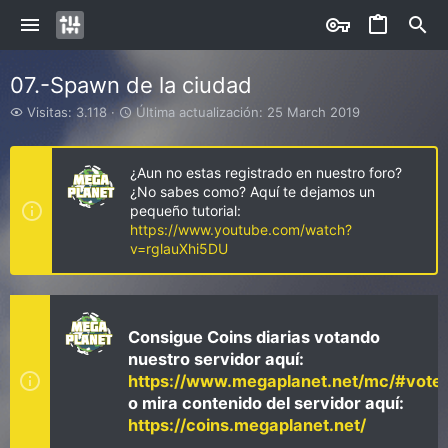
07.-Spawn de la ciudad
V
Ú
Visitas: 3.118
Última actualización:
25 March 2019
i
l
s
t
i
i
¿Aun no estas registrado en nuestro foro?
t
m
¿No sabes como? Aquí te dejamos un
a
a
pequeño tutorial:
s
a
https://www.youtube.com/watch?
c
v=rglauXhi5DU
t
u
a
l
i
Consigue Coins diarias votando
z
nuestro servidor aquí:
a
https://www.megaplanet.net/mc/#vote
c
i
o mira contenido del servidor aquí:
ó
https://coins.megaplanet.net/
n