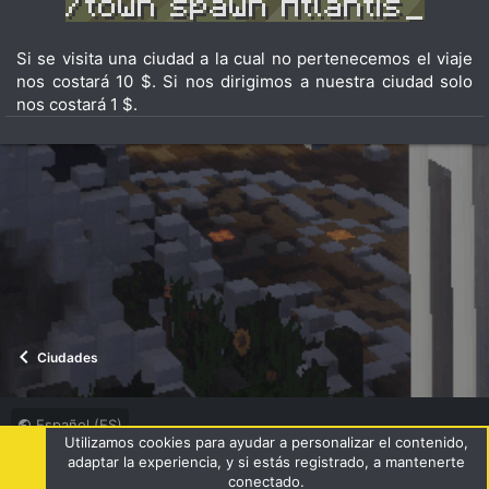
Si se visita una ciudad a la cual no pertenecemos el viaje
nos costará 10 $. Si nos dirigimos a nuestra ciudad solo
nos costará 1 $.
Ciudades
Español (ES)
Utilizamos cookies para ayudar a personalizar el contenido,
Términos y reglas
Política de privacidad
Ayuda
R
adaptar la experiencia, y si estás registrado, a mantenerte
S
conectado.
S