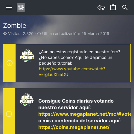
Zombie
V
Ú
Visitas: 2.320
Última actualización:
25 March 2019
i
l
s
t
i
i
¿Aun no estas registrado en nuestro foro?
t
m
¿No sabes como? Aquí te dejamos un
a
a
pequeño tutorial:
s
a
https://www.youtube.com/watch?
c
v=rglauXhi5DU
t
u
a
l
i
Consigue Coins diarias votando
z
nuestro servidor aquí:
a
https://www.megaplanet.net/mc/#vote
c
i
o mira contenido del servidor aquí:
ó
https://coins.megaplanet.net/
n