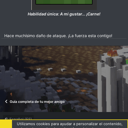
Habilidad única: A mi gustar... ¡Carne!
Hace muchísimo daño de ataque. ¡La fuerza esta contigo!​
Guía completa de tu mejor amigo
Español (ES)
Utilizamos cookies para ayudar a personalizar el contenido,
Términos y reglas
Política de privacidad
Ayuda
R