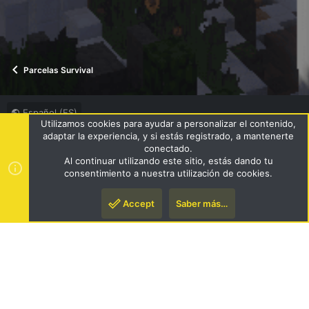
Parcelas Survival
Español (ES)
Utilizamos cookies para ayudar a personalizar el contenido,
Términos y reglas
Política de privacidad
Ayuda
R
adaptar la experiencia, y si estás registrado, a mantenerte
S
conectado.
S
Al continuar utilizando este sitio, estás dando tu
®
Community platform by XenForo
© 2010-2024 XenForo Ltd.
|
consentimiento a nuestra utilización de cookies.
Style by ThemeHouse
Accept
Saber más…
Arriba
Pie