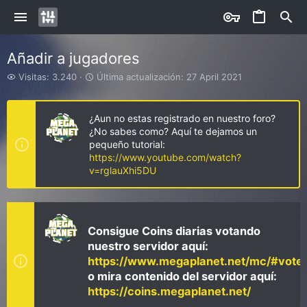
Añadir a jugadores
V
Ú
Visitas: 3.240
Última actualización:
27 April 2021
i
l
s
t
i
i
¿Aun no estas registrado en nuestro foro?
t
m
¿No sabes como? Aquí te dejamos un
a
a
pequeño tutorial:
s
a
https://www.youtube.com/watch?
c
v=rglauXhi5DU
t
u
a
l
i
Consigue Coins diarias votando
z
nuestro servidor aquí:
a
https://www.megaplanet.net/mc/#vote
c
i
o mira contenido del servidor aquí:
ó
https://coins.megaplanet.net/
n