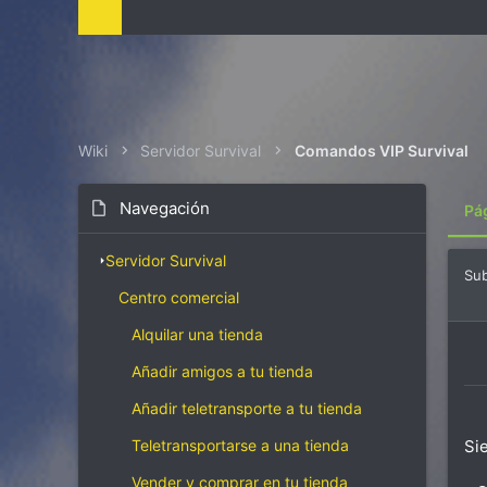
i
z
a
c
i
ó
n
Wiki
Servidor Survival
Comandos VIP Survival
Navegación
Pá
Servidor Survival
Su
Centro comercial
Alquilar una tienda
Añadir amigos a tu tienda
Añadir teletransporte a tu tienda
Teletransportarse a una tienda
Si
Vender y comprar en tu tienda