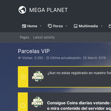
MEGA PLANET
Home
Foros
Multimedia
Pages
Latest activity
Parcelas VIP
V
Ú
Visitas: 3.292
Última actualización:
25 March 2019
i
l
s
t
i
i
¿Aun no estas registrado en nuestro f
t
m
a
a
s
a
c
t
u
a
Consigue Coins diarias votando 
l
o mira contenido del servidor aq