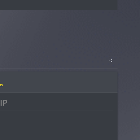
as
IP