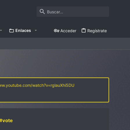
Enlaces
Acceder
Regístrate
www.youtube.com/watch?v=rglauXhi5DU
#vote