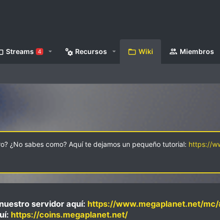
Streams
Recursos
Wiki
Miembros
4
oro? ¿No sabes como? Aquí te dejamos un pequeño tutorial:
https://
nuestro servidor aquí:
https://www.megaplanet.net/mc/
uí:
https://coins.megaplanet.net/