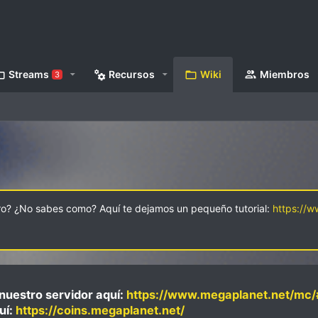
Streams
Recursos
Wiki
Miembros
3
oro? ¿No sabes como? Aquí te dejamos un pequeño tutorial:
https://
nuestro servidor aquí:
https://www.megaplanet.net/mc/
uí:
https://coins.megaplanet.net/