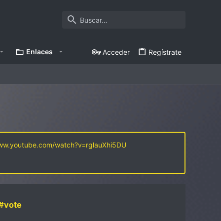
Enlaces
Acceder
Regístrate
www.youtube.com/watch?v=rglauXhi5DU
#vote