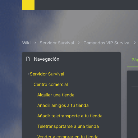
i
z
a
c
i
ó
n
Wiki
Servidor Survival
Comandos VIP Survival
Navegación
Pá
Servidor Survival
Centro comercial
Alquilar una tienda
Añadir amigos a tu tienda
Añadir teletransporte a tu tienda
Teletransportarse a una tienda
Vender y comprar en tu tienda