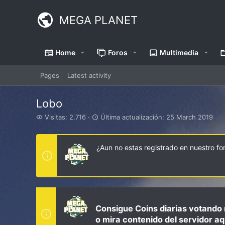
MEGA PLANET
Home
Foros
Multimedia
Pages
Latest activity
Lobo
V
Ú
Visitas: 2.716
Última actualización:
25 March 2019
i
l
s
t
i
i
¿Aun no estas registrado en nuestro f
t
m
a
a
s
a
c
t
u
a
Consigue Coins diarias votando 
l
o mira contenido del servidor aq