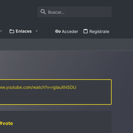
Enlaces
Acceder
Regístrate
www.youtube.com/watch?v=rglauXhi5DU
#vote