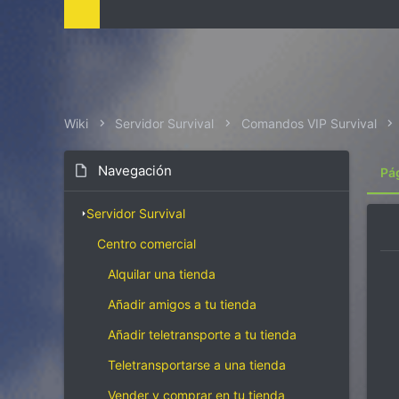
i
z
a
c
i
ó
n
Wiki
Servidor Survival
Comandos VIP Survival
Navegación
Pá
Servidor Survival
Centro comercial
Alquilar una tienda
Añadir amigos a tu tienda
Añadir teletransporte a tu tienda
Teletransportarse a una tienda
Vender y comprar en tu tienda