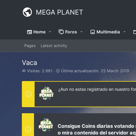
MEGA PLANET
Home
Foros
Multimedia
Pages
Latest activity
Vaca
V
Ú
Visitas: 2.661
Última actualización:
25 March 2019
i
l
s
t
i
i
¿Aun no estas registrado en nuestro f
t
m
a
a
s
a
c
t
u
a
Consigue Coins diarias votando 
l
o mira contenido del servidor aq