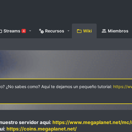
Streams
Recursos
Wiki
Miembros
4
oro? ¿No sabes como? Aquí te dejamos un pequeño tutorial:
https://
nuestro servidor aquí:
https://www.megaplanet.net/mc/
uí:
https://coins.megaplanet.net/