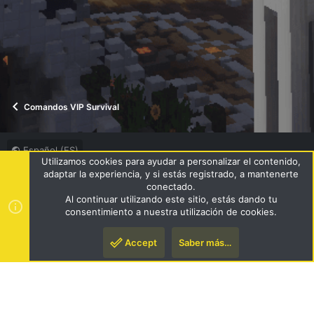
Comandos VIP Survival
Español (ES)
Utilizamos cookies para ayudar a personalizar el contenido,
Términos y reglas
Política de privacidad
Ayuda
R
adaptar la experiencia, y si estás registrado, a mantenerte
S
conectado.
S
Al continuar utilizando este sitio, estás dando tu
®
Community platform by XenForo
© 2010-2024 XenForo Ltd.
|
consentimiento a nuestra utilización de cookies.
Style by ThemeHouse
Accept
Saber más…
Arriba
Pie