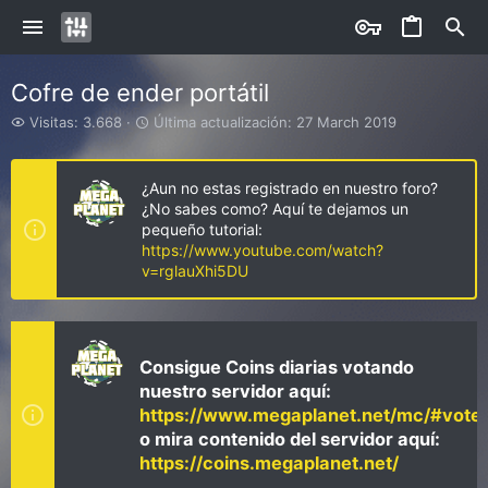
Cofre de ender portátil
V
Ú
Visitas: 3.668
Última actualización:
27 March 2019
i
l
s
t
i
i
¿Aun no estas registrado en nuestro foro?
t
m
¿No sabes como? Aquí te dejamos un
a
a
pequeño tutorial:
s
a
https://www.youtube.com/watch?
c
v=rglauXhi5DU
t
u
a
l
i
Consigue Coins diarias votando
z
nuestro servidor aquí:
a
https://www.megaplanet.net/mc/#vote
c
i
o mira contenido del servidor aquí:
ó
https://coins.megaplanet.net/
n