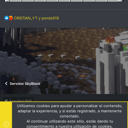
R
CRISTIAN_YT
y
pxndx619
e
a
c
c
i
o
n
e
s
:
Servidor SkyBlock
Español (ES)
Utilizamos cookies para ayudar a personalizar el contenido,
Términos y reglas
Política de privacidad
Ayuda
R
adaptar la experiencia, y si estás registrado, a mantenerte
S
conectado.
S
Al continuar utilizando este sitio, estás dando tu
®
Community platform by XenForo
© 2010-2024 XenForo Ltd.
|
consentimiento a nuestra utilización de cookies.