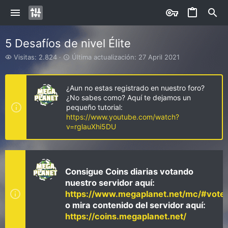
5 Desafíos de nivel Élite
V
Ú
Visitas: 2.824
Última actualización:
27 April 2021
i
l
s
t
i
i
¿Aun no estas registrado en nuestro foro?
t
m
¿No sabes como? Aquí te dejamos un
a
a
pequeño tutorial:
s
a
https://www.youtube.com/watch?
c
v=rglauXhi5DU
t
u
a
l
i
Consigue Coins diarias votando
z
nuestro servidor aquí:
a
https://www.megaplanet.net/mc/#vote
c
i
o mira contenido del servidor aquí:
ó
https://coins.megaplanet.net/
n