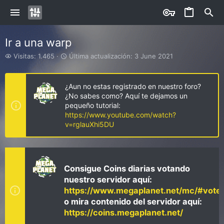
Ir a una warp
V
Ú
Visitas: 1.465
Última actualización:
3 June 2021
i
l
s
t
i
i
¿Aun no estas registrado en nuestro foro?
t
m
¿No sabes como? Aquí te dejamos un
a
a
pequeño tutorial:
s
a
https://www.youtube.com/watch?
c
v=rglauXhi5DU
t
u
a
l
i
Consigue Coins diarias votando
z
nuestro servidor aquí:
a
https://www.megaplanet.net/mc/#vote
c
i
o mira contenido del servidor aquí:
ó
https://coins.megaplanet.net/
n