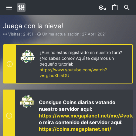
Juega con la nieve!
V
Ú
Visitas: 2.451
Última actualización:
27 April 2021
i
l
s
t
i
i
¿Aun no estas registrado en nuestro foro?
t
m
¿No sabes como? Aquí te dejamos un
a
a
pequeño tutorial:
s
a
https://www.youtube.com/watch?
c
v=rglauXhi5DU
t
u
a
l
i
Consigue Coins diarias votando
z
nuestro servidor aquí:
a
https://www.megaplanet.net/mc/#vote
c
i
o mira contenido del servidor aquí:
ó
https://coins.megaplanet.net/
n