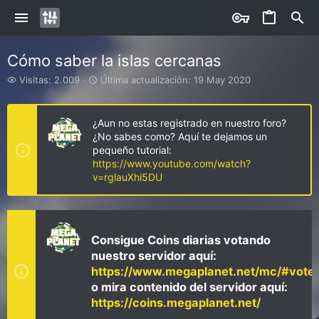
Cómo saber la islas cercanas
V
Ú
Visitas: 2.009
Última actualización:
19 May 2020
i
l
s
t
i
i
¿Aun no estas registrado en nuestro foro?
t
m
¿No sabes como? Aquí te dejamos un
a
a
pequeño tutorial:
s
a
https://www.youtube.com/watch?
c
v=rglauXhi5DU
t
u
a
l
i
Consigue Coins diarias votando
z
nuestro servidor aquí:
a
https://www.megaplanet.net/mc/#vote
c
i
o mira contenido del servidor aquí:
ó
https://coins.megaplanet.net/
n