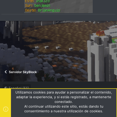
Servidor SkyBlock
Español (ES)
Utilizamos cookies para ayudar a personalizar el contenido,
Términos y reglas
Política de privacidad
Ayuda
R
adaptar la experiencia, y si estás registrado, a mantenerte
S
conectado.
S
Al continuar utilizando este sitio, estás dando tu
®
Community platform by XenForo
© 2010-2024 XenForo Ltd.
|
consentimiento a nuestra utilización de cookies.
Style by ThemeHouse