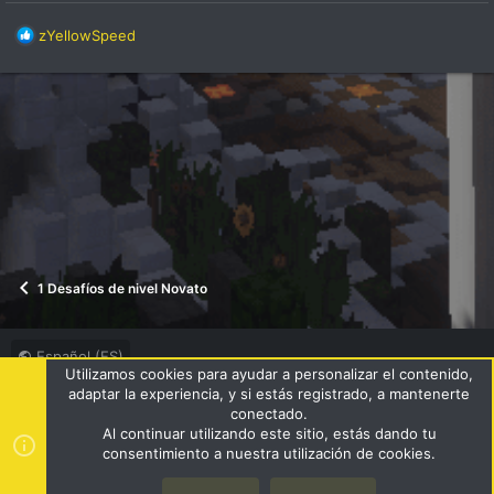
R
zYellowSpeed
e
a
c
c
i
o
n
e
s
:
1 Desafíos de nivel Novato
Español (ES)
Utilizamos cookies para ayudar a personalizar el contenido,
Términos y reglas
Política de privacidad
Ayuda
R
adaptar la experiencia, y si estás registrado, a mantenerte
S
conectado.
S
Al continuar utilizando este sitio, estás dando tu
®
Community platform by XenForo
© 2010-2024 XenForo Ltd.
|
consentimiento a nuestra utilización de cookies.
Style by ThemeHouse