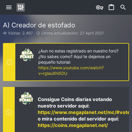
A) Creador de estofado
V
Ú
Visitas: 2.497
Última actualización:
27 April 2021
i
l
s
t
i
i
¿Aun no estas registrado en nuestro foro?
t
m
¿No sabes como? Aquí te dejamos un
a
a
pequeño tutorial:
s
a
https://www.youtube.com/watch?
c
v=rglauXhi5DU
t
u
a
l
i
Consigue Coins diarias votando
z
nuestro servidor aquí:
a
https://www.megaplanet.net/mc/#vote
c
i
o mira contenido del servidor aquí:
ó
https://coins.megaplanet.net/
n