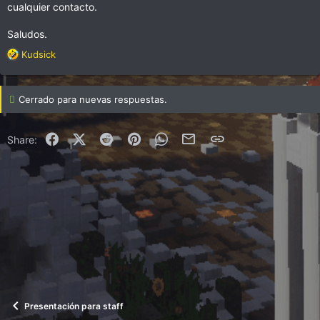
cualquier contacto.
Saludos.
R
Kudsick
e
a
c
Cerrado para nuevas respuestas.
c
i
o
Facebook
X (Twitter)
Reddit
Pinterest
WhatsApp
Correo electrónico
Enlace
Share:
n
e
s
:
Presentación para staff