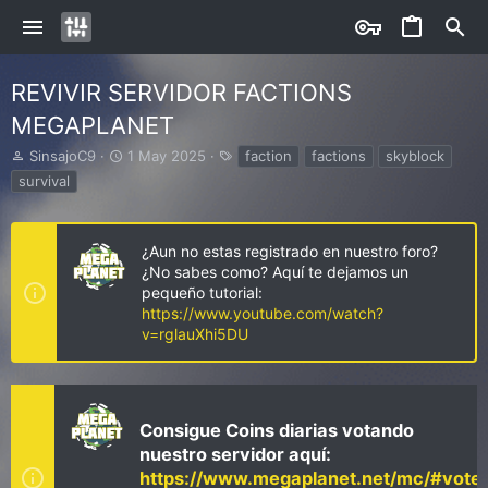
REVIVIR SERVIDOR FACTIONS
MEGAPLANET
I
S
E
SinsajoC9
1 May 2025
faction
factions
skyblock
n
t
t
survival
i
a
i
c
r
q
i
t
u
¿Aun no estas registrado en nuestro foro?
a
d
e
d
a
¿No sabes como? Aquí te dejamos un
t
o
t
a
pequeño tutorial:
r
e
s
https://www.youtube.com/watch?
d
v=rglauXhi5DU
e
l
t
e
m
Consigue Coins diarias votando
a
nuestro servidor aquí:
https://www.megaplanet.net/mc/#vote