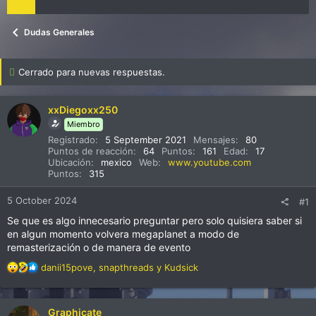
Dudas Generales
Cerrado para nuevas respuestas.
xxDiegoxx250
Miembro
Registrado
5 September 2021
Mensajes
80
Puntos de reacción
64
Puntos
161
Edad
17
Ubicación
mexico
Web
www.youtube.com
Puntos
315
5 October 2024
#1
Se que es algo innecesario preguntar pero solo quisiera saber si
en algun momento volvera megaplanet a modo de
remasterización o de manera de evento
R
danii15pove
,
snapthreads
y
Kudsick
e
a
c
Graphicate