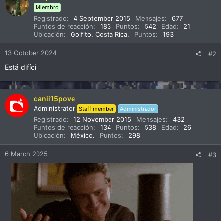
c
Miembro
i
Registrado
4 September 2015
Mensajes
677
o
Puntos de reacción
183
Puntos
542
Edad
21
n
Ubicación
Golfito, Costa Rica.
Puntos
193
e
s
13 October 2024
#2
:
Está difícil
danii15pove
Administrator
Staff member
Administrador
Registrado
12 November 2015
Mensajes
432
Puntos de reacción
134
Puntos
538
Edad
26
Ubicación
México.
Puntos
298
6 March 2025
#3