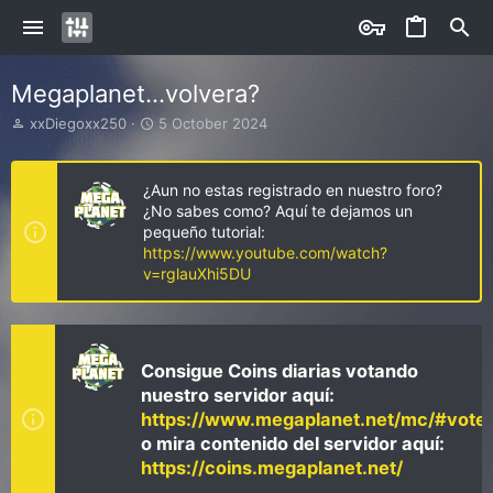
Megaplanet...volvera?
I
S
xxDiegoxx250
5 October 2024
n
t
i
a
c
r
¿Aun no estas registrado en nuestro foro?
i
t
¿No sabes como? Aquí te dejamos un
a
d
pequeño tutorial:
d
a
https://www.youtube.com/watch?
o
t
v=rglauXhi5DU
r
e
d
e
l
t
Consigue Coins diarias votando
e
nuestro servidor aquí:
m
https://www.megaplanet.net/mc/#vote
a
o mira contenido del servidor aquí:
https://coins.megaplanet.net/