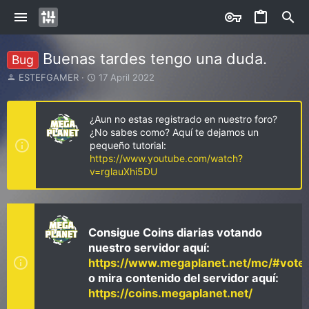
Buenas tardes tengo una duda.
Bug
I
S
ESTEFGAMER
17 April 2022
n
t
i
a
c
r
¿Aun no estas registrado en nuestro foro?
i
t
¿No sabes como? Aquí te dejamos un
a
d
pequeño tutorial:
d
a
https://www.youtube.com/watch?
o
t
v=rglauXhi5DU
r
e
d
e
l
t
Consigue Coins diarias votando
e
nuestro servidor aquí:
m
https://www.megaplanet.net/mc/#vote
a
o mira contenido del servidor aquí:
https://coins.megaplanet.net/