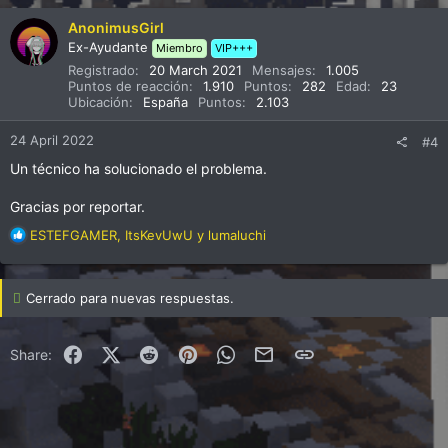
c
AnonimusGirl
c
Ex-Ayudante
Miembro
VIP+++
i
Registrado
20 March 2021
Mensajes
1.005
o
Puntos de reacción
1.910
Puntos
282
Edad
23
n
Ubicación
España
Puntos
2.103
e
s
24 April 2022
#4
:
Un técnico ha solucionado el problema.
Gracias por reportar.
R
ESTEFGAMER
,
ItsKevUwU
y
lumaluchi
e
a
c
Cerrado para nuevas respuestas.
c
i
o
Facebook
X (Twitter)
Reddit
Pinterest
WhatsApp
Correo electrónico
Enlace
Share:
n
e
s
: