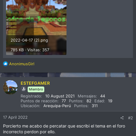
2022-04-17 (2).png
785 KB · Visitas: 357
R
AnonimusGirl
e
a
c
ESTEFGAMER
c
Miembro
i
Registrado
10 August 2021
Mensajes
44
o
Puntos de reacción
77
Puntos
82
Edad
19
n
Ubicación
Arequipa-Perú
Puntos
311
e
s
17 April 2022
#2
:
Porcierto me acabo de percatar que escribi el tema en el foro
incorrecto perdon por ello.