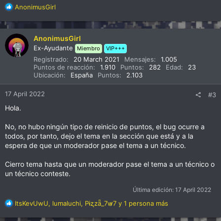
R
AnonimusGirl
e
a
c
AnonimusGirl
c
Ex-Ayudante
Miembro
VIP+++
i
Registrado
20 March 2021
Mensajes
1.005
o
Puntos de reacción
1.910
Puntos
282
Edad
23
n
Ubicación
España
Puntos
2.103
e
s
17 April 2022
#3
:
Hola.
No, no hubo ningún tipo de reinicio de puntos, el bug ocurre a
todos, por tanto, dejo el tema en la sección que está y a la
espera de que un moderador pase el tema a un técnico.
Cierro tema hasta que un moderador pase el tema a un técnico o
un técnico conteste.
Última edición:
17 April 2022
R
ItsKevUwU
,
lumaluchi
,
Pɨʐzǟ_7w̷7
y 1 persona más
e
a