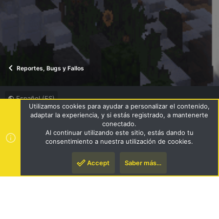
Reportes, Bugs y Fallos
Español (ES)
Utilizamos cookies para ayudar a personalizar el contenido,
Términos y reglas
Política de privacidad
Ayuda
R
adaptar la experiencia, y si estás registrado, a mantenerte
S
conectado.
S
Al continuar utilizando este sitio, estás dando tu
®
Community platform by XenForo
© 2010-2024 XenForo Ltd.
|
consentimiento a nuestra utilización de cookies.
Style by ThemeHouse
Accept
Saber más…
Arriba
Pie