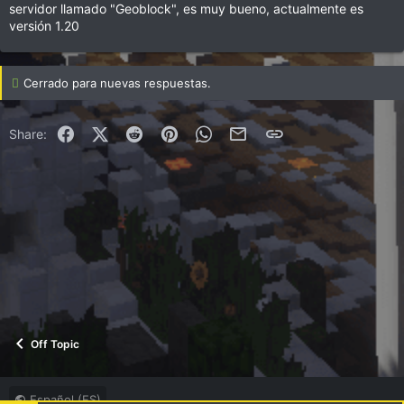
servidor llamado "Geoblock", es muy bueno, actualmente es
versión 1.20
Cerrado para nuevas respuestas.
Facebook
X (Twitter)
Reddit
Pinterest
WhatsApp
Correo electrónico
Enlace
Share:
Off Topic
Español (ES)