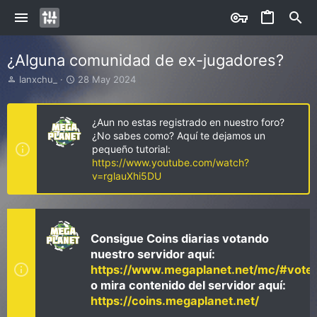
¿Alguna comunidad de ex-jugadores?
I
S
Ianxchu_
28 May 2024
n
t
i
a
c
r
¿Aun no estas registrado en nuestro foro?
i
t
¿No sabes como? Aquí te dejamos un
a
d
pequeño tutorial:
d
a
https://www.youtube.com/watch?
o
t
v=rglauXhi5DU
r
e
d
e
l
t
Consigue Coins diarias votando
e
nuestro servidor aquí:
m
https://www.megaplanet.net/mc/#vote
a
o mira contenido del servidor aquí:
https://coins.megaplanet.net/