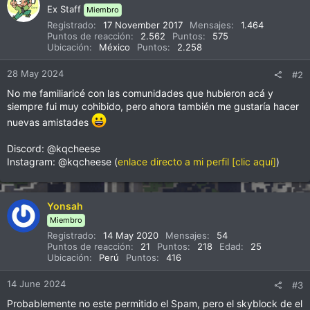
c
Ex Staff
Miembro
i
Registrado
17 November 2017
Mensajes
1.464
o
Puntos de reacción
2.562
Puntos
575
n
Ubicación
México
Puntos
2.258
e
s
28 May 2024
#2
:
No me familiaricé con las comunidades que hubieron acá y
siempre fui muy cohibido, pero ahora también me gustaría hacer
nuevas amistades
Discord: @kqcheese
Instagram: @kqcheese (
enlace directo a mi perfil [clic aquí]
)
Yonsah
Miembro
Registrado
14 May 2020
Mensajes
54
Puntos de reacción
21
Puntos
218
Edad
25
Ubicación
Perú
Puntos
416
14 June 2024
#3
Probablemente no este permitido el Spam, pero el skyblock de el