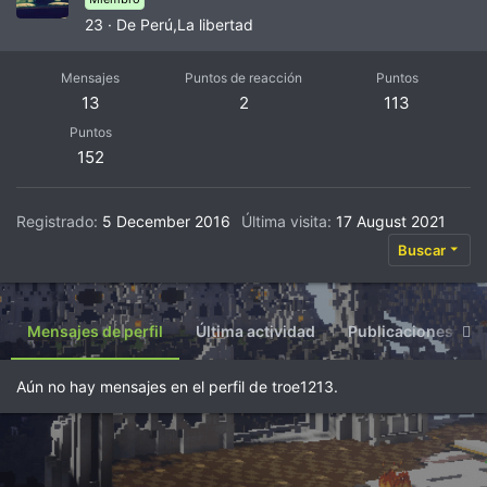
23
·
De
Perú,La libertad
Mensajes
Puntos de reacción
Puntos
13
2
113
Puntos
152
Registrado
5 December 2016
Última visita
17 August 2021
Buscar
Mensajes de perfil
Última actividad
Publicaciones
Aún no hay mensajes en el perfil de troe1213.