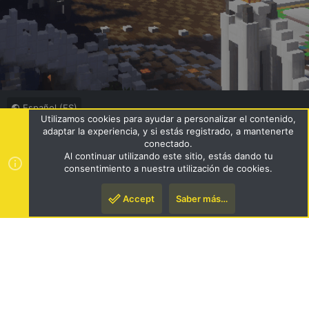
Español (ES)
Utilizamos cookies para ayudar a personalizar el contenido,
Términos y reglas
Política de privacidad
Ayuda
R
adaptar la experiencia, y si estás registrado, a mantenerte
S
conectado.
S
Al continuar utilizando este sitio, estás dando tu
®
Community platform by XenForo
© 2010-2024 XenForo Ltd.
|
consentimiento a nuestra utilización de cookies.
Style by ThemeHouse
Accept
Saber más…
Arriba
Pie