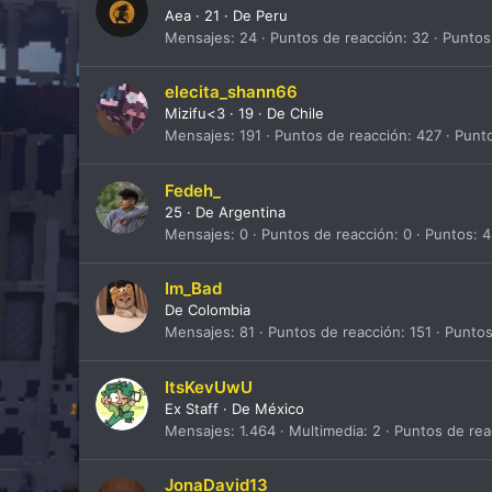
Aea
·
21
·
De
Peru
Mensajes
24
Puntos de reacción
32
Puntos
elecita_shann66
Mizifu<3
·
19
·
De
Chile
Mensajes
191
Puntos de reacción
427
Punt
Fedeh_
25
·
De
Argentina
Mensajes
0
Puntos de reacción
0
Puntos
4
Im_Bad
De
Colombia
Mensajes
81
Puntos de reacción
151
Punto
ItsKevUwU
Ex Staff
·
De
México
Mensajes
1.464
Multimedia
2
Puntos de rea
JonaDavid13