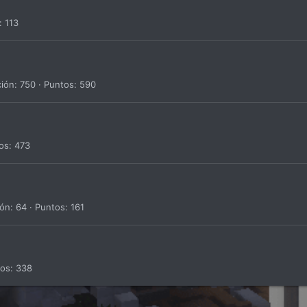
113
ción
750
Puntos
590
os
473
ión
64
Puntos
161
tos
338