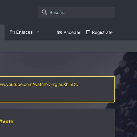
Enlaces
Acceder
Regístrate
www.youtube.com/watch?v=rglauXhi5DU
#vote