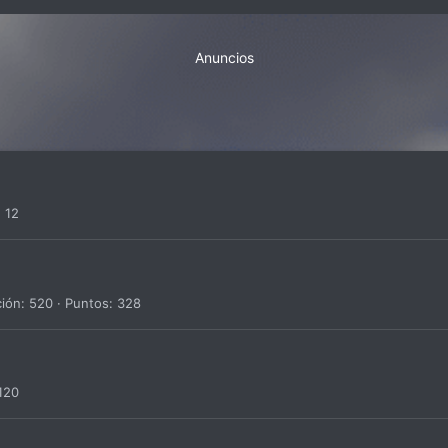
Anuncios
12
ción
520
Puntos
328
120