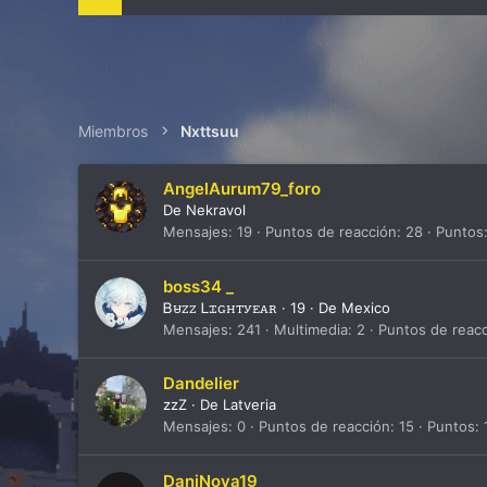
Miembros
Nxttsuu
AngelAurum79_foro
De
Nekravol
Mensajes
19
Puntos de reacción
28
Puntos
boss34 _
Ᏼꮜꮓꮓ Ꮮꮖꮐꮋꭲꭹꭼꭺꭱ
·
19
·
De
Mexico
Mensajes
241
Multimedia
2
Puntos de reac
Dandelier
zzZ
·
De
Latveria
Mensajes
0
Puntos de reacción
15
Puntos
DaniNova19