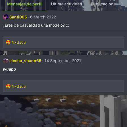
Mensajes de perfil
Última actividad
Publicaciones
Santi005
6 March 2022
¿Eres de casualidad una modelo? c:
R
Nxttsuu
e
a
c
elecita_shann66
14 September 2021
c
i
wuapo
o
n
e
R
Nxttsuu
s
e
:
a
c
c
i
o
n
e