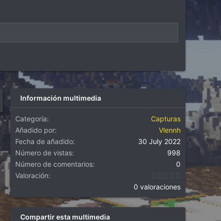
Información multimedia
Categoría
Capturas
Añadido por
Vlennh
Fecha de añadido
30 July 2022
Número de vistas
998
Número de comentarios
0
0,00 estrel
Valoración
0 valoraciones
Compartir esta multimedia