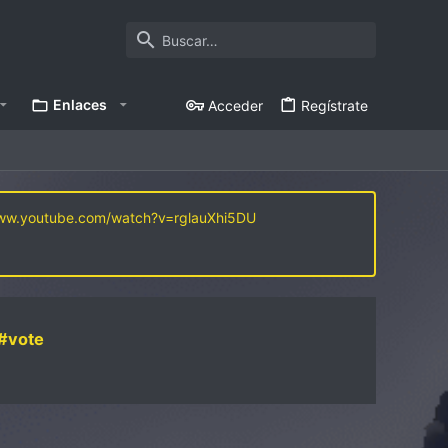
Enlaces
Acceder
Regístrate
www.youtube.com/watch?v=rglauXhi5DU
#vote