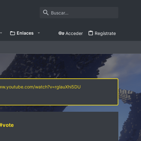
Enlaces
Acceder
Regístrate
www.youtube.com/watch?v=rglauXhi5DU
#vote