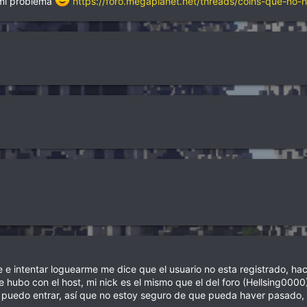
 mi problema
https://foro.megaplanet.net/threads/coins-que-no-h
e intentar loguearme me dice que el usuario no esta registrado, ha
 hubo con el host, mi nick es el mismo que el del foro (Hellsing0000
o puedo entrar, así que no estoy seguro de que pueda haver pasado, 