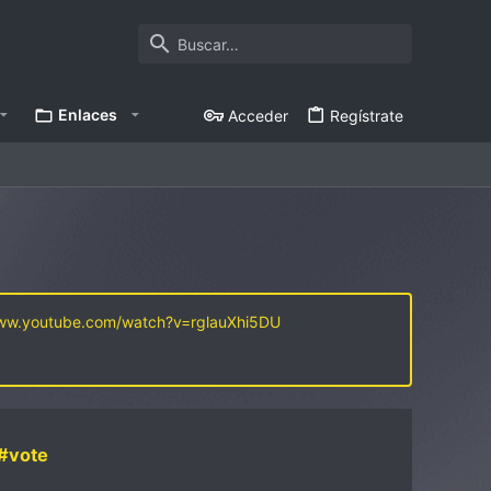
Enlaces
Acceder
Regístrate
www.youtube.com/watch?v=rglauXhi5DU
#vote