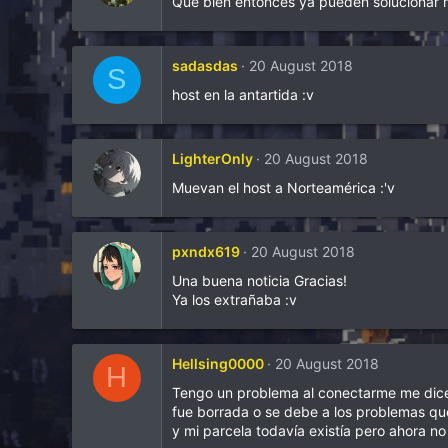
Que bien entonces ya pueden solucionar
sadasdas
20 August 2018
S
host en la antartida :v
LighterOnly
20 August 2018
Muevan el host a Norteamérica :'v
pxndx619
20 August 2018
Una buena noticia Gracias!
Ya los extrañaba :v
Hellsing0000
20 August 2018
H
Tengo un problema al conectarme me dice 
fue borrada o se debe a los problemas que
y mi parcela todavía existía pero ahora n