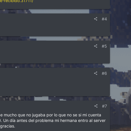
e-recibido.31711/
#4
#5
#6
#7
ce mucho que no jugaba por lo que no se si mi cuenta
). Un día antes del problema mi hermana entro al server
gracias.