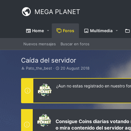
MEGA PLANET
Home
Foros
Multimedia
Nuevos mensajes
Buscar en foros
Caída del servidor
I
S
Pato_the_best
20 August 2018
n
t
i
a
c
r
¿Aun no estas registrado en nuestro f
i
t
a
d
d
a
o
t
r
e
d
e
Consigue Coins diarias votando 
l
o mira contenido del servidor aq