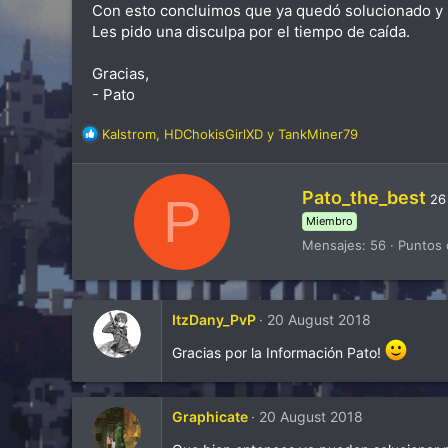
Con esto concluimos que ya quedó solucionado y p
Les pido una disculpa por el tiempo de caída.
Gracias,
- Pato
R
Kalstrom
,
HDChokisGirlXD
y
TankMiner79
e
a
c
W
Pato_the_best
P
2
c
r
Miembro
i
i
o
Mensajes
56
Puntos 
t
n
t
e
e
s
n
:
ItzDany_PvP
20 August 2018
b
y
Gracias por la Información Pato!
Graphicate
20 August 2018