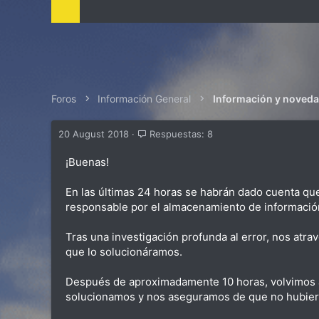
t
e
m
a
Foros
Información General
Información y noved
20 August 2018
Respuestas: 8
¡Buenas!
En las últimas 24 horas se habrán dado cuenta que 
responsable por el almacenamiento de información c
Tras una investigación profunda al error, nos atr
que lo solucionáramos.
Después de aproximadamente 10 horas, volvimos a o
solucionamos y nos aseguramos de que no hubiera