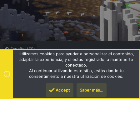
Español (ES)
Utilizamos cookies para ayudar a personalizar el contenido,
Términos y reglas
Política de privacidad
Ayuda
R
adaptar la experiencia, y si estás registrado, a mantenerte
S
conectado.
S
Al continuar utilizando este sitio, estás dando tu
®
Community platform by XenForo
© 2010-2024 XenForo Ltd.
|
consentimiento a nuestra utilización de cookies.
Style by ThemeHouse
Accept
Saber más…
Arriba
Pie