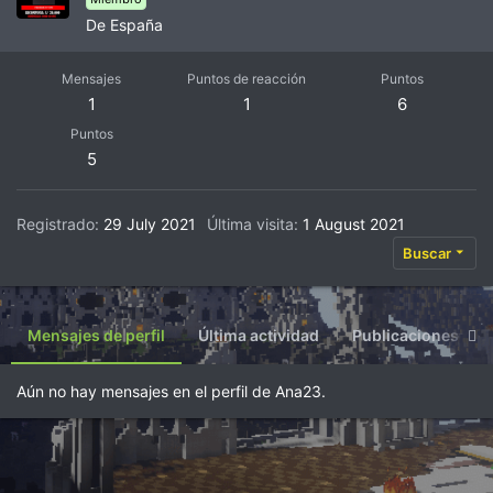
De
España
Mensajes
Puntos de reacción
Puntos
1
1
6
Puntos
5
Registrado
29 July 2021
Última visita
1 August 2021
Buscar
Mensajes de perfil
Última actividad
Publicaciones
Aún no hay mensajes en el perfil de Ana23.