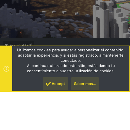
Español (ES)
Utilizamos cookies para ayudar a personalizar el contenido,
Términos y reglas
Política de privacidad
Ayuda
R
adaptar la experiencia, y si estás registrado, a mantenerte
S
conectado.
S
Al continuar utilizando este sitio, estás dando tu
®
Community platform by XenForo
© 2010-2024 XenForo Ltd.
|
consentimiento a nuestra utilización de cookies.
Style by ThemeHouse
Accept
Saber más…
Arriba
Pie